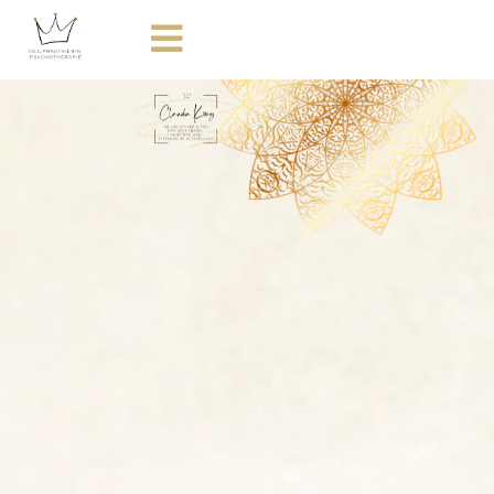
Schwerpunkte
Therapie Angebot
Workshops
Über mich
Praxis
Kontakt